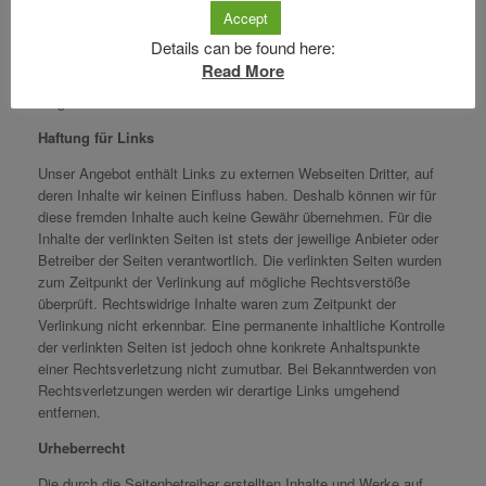
bleiben hiervon unberührt. Eine diesbezügliche Haftung ist jedoch
Accept
erst ab dem Zeitpunkt der Kenntnis einer konkreten
Details can be found here:
Rechtsverletzung möglich. Bei Bekanntwerden von
Read More
entsprechenden Rechtsverletzungen werden wir diese Inhalte
umgehend entfernen.
Haftung für Links
Unser Angebot enthält Links zu externen Webseiten Dritter, auf
deren Inhalte wir keinen Einfluss haben. Deshalb können wir für
diese fremden Inhalte auch keine Gewähr übernehmen. Für die
Inhalte der verlinkten Seiten ist stets der jeweilige Anbieter oder
Betreiber der Seiten verantwortlich. Die verlinkten Seiten wurden
zum Zeitpunkt der Verlinkung auf mögliche Rechtsverstöße
überprüft. Rechtswidrige Inhalte waren zum Zeitpunkt der
Verlinkung nicht erkennbar. Eine permanente inhaltliche Kontrolle
der verlinkten Seiten ist jedoch ohne konkrete Anhaltspunkte
einer Rechtsverletzung nicht zumutbar. Bei Bekanntwerden von
Rechtsverletzungen werden wir derartige Links umgehend
entfernen.
Urheberrecht
Die durch die Seitenbetreiber erstellten Inhalte und Werke auf